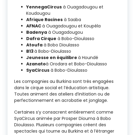
YennegaCircus
à Ouagadougou et
Koudougou
Afrique Racines
à Saaba
AFNAC
à Ouagadougou et Koupéla
Badenya
à Ouagadougou
Dafra Cirque
à Bobo-Dioulasso
Atoufa
à Bobo Dioulasso
B13
à Bobo-Dioulasso
Jeunesse en équilibre
à Houndé
Azanato
à Orodara et Bobo-Dioulasso
SyaCircus
à Bobo-Dioulasso
Les compagnies au Burkina sont très engagées
dans le cirque social et l’éducation artistique.
Toutes animent des ateliers d’initiation ou de
perfectionnement en acrobatie et jonglage.
Certaines s’y consacrent entièrement comme
SyaCircus animée par Prosper Diouma à Bobo
Dioulasso. Plusieurs compagnies créent des
spectacles qui tourne au Burkina et à l’étranger